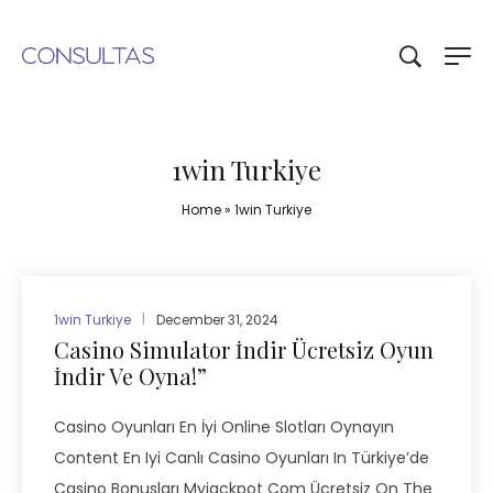
1win Turkiye
Home
»
1win Turkiye
1win Turkiye
December 31, 2024
Casino Simulator İndir Ücretsiz Oyun
İndir Ve Oyna!”
Casino Oyunları En İyi Online Slotları Oynayın
Content En Iyi Canlı Casino Oyunları In Türkiye’de
Casino Bonusları Myjackpot Com Ücretsiz On The