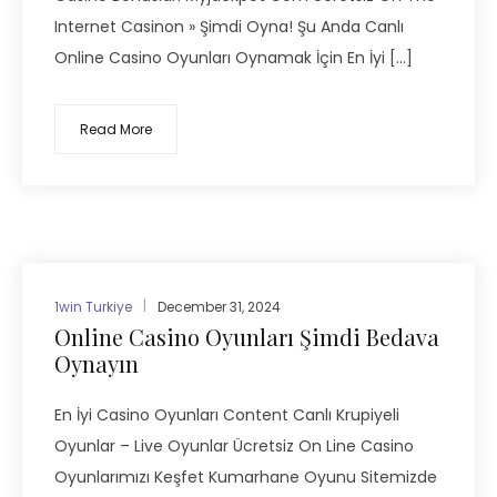
Internet Casinon » Şimdi Oyna! Şu Anda Canlı
Online Casino Oyunları Oynamak İçin En İyi […]
Read More
1win Turkiye
December 31, 2024
Online Casino Oyunları Şimdi Bedava
Oynayın
En İyi Casino Oyunları Content Canlı Krupiyeli
Oyunlar – Live Oyunlar Ücretsiz On Line Casino
Oyunlarımızı Keşfet Kumarhane Oyunu Sitemizde