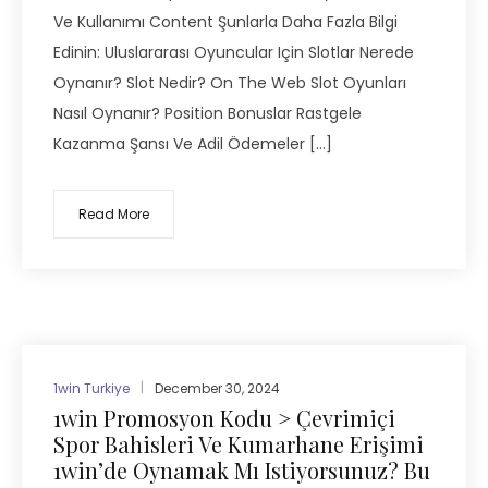
Ve Kullanımı Content Şunlarla Daha Fazla Bilgi
Edinin: Uluslararası Oyuncular Için Slotlar Nerede
Oynanır? Slot Nedir? On The Web Slot Oyunları
Nasıl Oynanır? Position Bonuslar Rastgele
Kazanma Şansı Ve Adil Ödemeler […]
Read More
1win Turkiye
December 30, 2024
1win Promosyon Kodu > Çevrimiçi
Spor Bahisleri Ve Kumarhane Erişimi
1win’de Oynamak Mı Istiyorsunuz? Bu