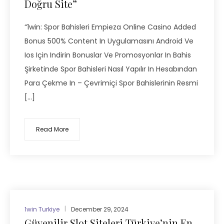
Doğru Site”
“1win: Spor Bahisleri Empieza Online Casino Added
Bonus 500% Content In Uygulamasını Android Ve
Ios Için Indirin Bonuslar Ve Promosyonlar In Bahis
Şirketinde Spor Bahisleri Nasıl Yapılır In Hesabından
Para Çekme In – Çevrimiçi Spor Bahislerinin Resmi
[…]
Read More
1win Turkiye
December 29, 2024
Güvenilir Slot Siteleri Türkiye’nin En