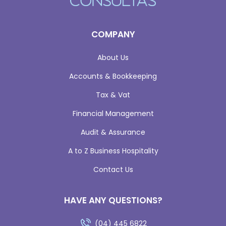
COMPANY
About Us
Accounts & Bookkeeping
Tax & Vat
Financial Management
Audit & Assurance
A to Z Business Hospitality
Contact Us
HAVE ANY QUESTIONS?
(04) 445 6822