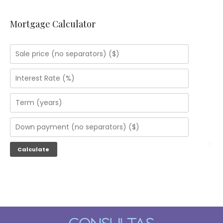
Mortgage Calculator