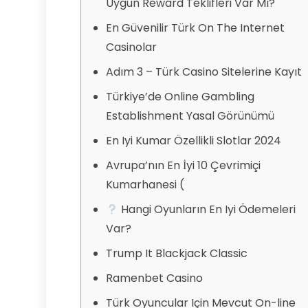
Uygun Reward Teklifleri Var Mı?
En Güvenilir Türk On The Internet
Casinolar
Adım 3 – Türk Casino Sitelerine Kayıt
Türkiye’de Online Gambling
Establishment Yasal Görünümü
En Iyi Kumar Özellikli Slotlar 2024
Avrupa’nın En İyi 10 Çevrimiçi
Kumarhanesi (
Hangi Oyunların En Iyi Ödemeleri
Var?
Trump It Blackjack Classic
Ramenbet Casino
Türk Oyuncular Için Mevcut On-line