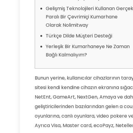
Gelişmiş Teknolojileri Kullanan Gerçe
Paralı Bir Çevrimiçi Kumarhane
Olarak Nolimitway
Türkçe Dilde Müşteri Desteği
Yerleşik Bir Kumarhaneye Ne Zaman
Bağlı Kalmalıyım?
Bunun yerine, kullanıcılar cihazlarının tar
sitesi kendi kendine cihazın ekranına sığac
NetEnt, GameArt, NextGen, Amaya ve daha 
geliştiricilerinden bazılarından gelen a co
oyunlarına, canlı oyunlara, video pokere ve
Ayrıca Visa, Master card, ecoPayz, Netelle