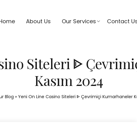
Home
About Us
Our Services
Contact U
sino Siteleri ᐈ Çevrim
Kasım 2024
ur Blog
»
Yeni On Line Casino Siteleri ᐈ Çevrimiçi Kumarhaneler 