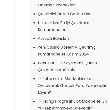
Ödeme Seçenekleri
Çevrimiçi Online Casino Sss
Ülkenizdeki En Iyi Çevrimiçi
Kumarhaneler
Avrupa Bahisleri
Yeni Casino Siteleri ᐈ Çevrimiçi
Kumarhaneler Kasım 2024
Bonuslar – Türkiye’den Oyuncu
Çekmenin Ana Yolu
İnternette Slot Makineleri
Oynayarak Gerçek Para Kazanabilir
Miyim?
Hangi Progresif Slot Makineleri En
Yüksek Ikramiyeyi Ödeyebilir?