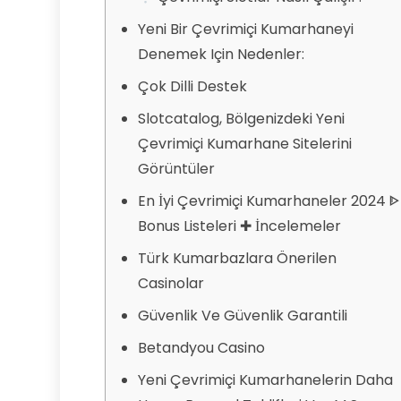
Yeni Bir Çevrimiçi Kumarhaneyi
Denemek Için Nedenler:
Çok Dilli Destek
Slotcatalog, Bölgenizdeki Yeni
Çevrimiçi Kumarhane Sitelerini
Görüntüler
En İyi Çevrimiçi Kumarhaneler 2024 ᐈ
Bonus Listeleri ✚ İncelemeler
Türk Kumarbazlara Önerilen
Casinolar
Güvenlik Ve Güvenlik Garantili
Betandyou Casino
Yeni Çevrimiçi Kumarhanelerin Daha