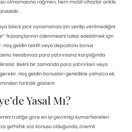
aması olmamasına rağmen, hem mobil cihazlar ankle
ılabilir.
ya black jack oynamanıza izin verilip verilmediğini
e” “kazançlarının ödenmesini talep edebilmek için
. Hoş geldin teklifi veya depozitolu bonus
ino hesabınıza para yatırırsanız karşılığında
rsiniz. Belirli bir zamanda para yatırırken veya
gerekir. Hoş geldin bonusları genellikle yalnızca ek
mından farklılık gösterir.
ye’de Yasal Mı?
mini trafiğe göre en iyi çevrimiçi kumarhaneleri
eza şeffaflık söz konusu olduğunda, önemli