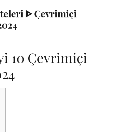
teleri ᐈ Çevrimiçi
2024
yi 10 Çevrimiçi
024