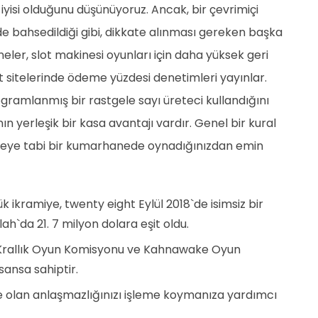
iyisi olduğunu düşünüyoruz. Ancak, bir çevrimiçi
ümde bahsedildiği gibi, dikkate alınması gereken başka
eler, slot makinesi oyunları için daha yüksek geri
t sitelerinde ödeme yüzdesi denetimleri yayınlar.
ramlanmış bir rastgele sayı üreteci kullandığını
n yerleşik bir kasa avantajı vardır. Genel bir kural
emeye tabi bir kumarhanede oynadığınızdan emin
 ikramiye, twenty eight Eylül 2018`de isimsiz bir
`da 21. 7 milyon dolara eşit oldu.
ik Krallık Oyun Komisyonu ve Kahnawake Oyun
sansa sahiptir.
le olan anlaşmazlığınızı işleme koymanıza yardımcı