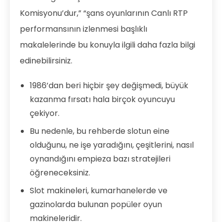
Komisyonu’dur,” “şans oyunlarının Canlı RTP
performansının izlenmesi başlıklı
makalelerinde bu konuyla ilgili daha fazla bilgi
edinebilirsiniz.
1986’dan beri hiçbir şey değişmedi, büyük
kazanma fırsatı hala birçok oyuncuyu
çekiyor.
Bu nedenle, bu rehberde slotun eine
olduğunu, ne işe yaradığını, çeşitlerini, nasıl
oynandığını empieza bazı stratejileri
öğreneceksiniz.
Slot makineleri, kumarhanelerde ve
gazinolarda bulunan popüler oyun
makineleridir.