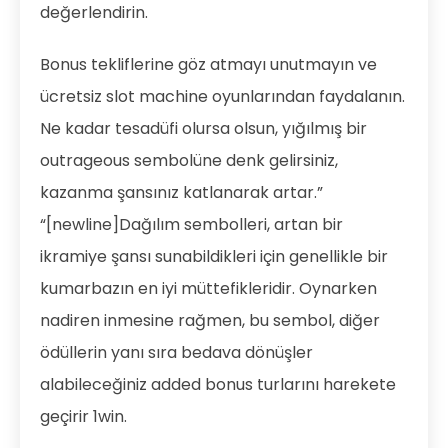
değerlendirin.
Bonus tekliflerine göz atmayı unutmayın ve
ücretsiz slot machine oyunlarından faydalanın.
Ne kadar tesadüfi olursa olsun, yığılmış bir
outrageous sembolüne denk gelirsiniz,
kazanma şansınız katlanarak artar.”
“[newline]Dağılım sembolleri, artan bir
ikramiye şansı sunabildikleri için genellikle bir
kumarbazın en iyi müttefikleridir. Oynarken
nadiren inmesine rağmen, bu sembol, diğer
ödüllerin yanı sıra bedava dönüşler
alabileceğiniz added bonus turlarını harekete
geçirir
1win
.