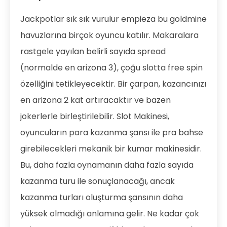
Jackpotlar sık sık vurulur empieza bu goldmine
havuzlarına birçok oyuncu katılır. Makaralara
rastgele yayılan belirli sayıda spread
(normalde en arizona 3), çoğu slotta free spin
özelliğini tetikleyecektir. Bir çarpan, kazancınızı
en arizona 2 kat artıracaktır ve bazen
jokerlerle birleştirilebilir. Slot Makinesi,
oyuncuların para kazanma şansı ile pra bahse
girebilecekleri mekanik bir kumar makinesidir.
Bu, daha fazla oynamanın daha fazla sayıda
kazanma turu ile sonuçlanacağı, ancak
kazanma turları oluşturma şansının daha
yüksek olmadığı anlamına gelir. Ne kadar çok