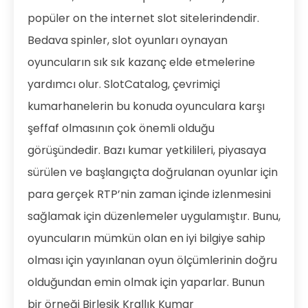
popüler on the internet slot sitelerindendir.
Bedava spinler, slot oyunları oynayan
oyuncuların sık sık kazanç elde etmelerine
yardımcı olur. SlotCatalog, çevrimiçi
kumarhanelerin bu konuda oyunculara karşı
şeffaf olmasının çok önemli olduğu
görüşündedir. Bazı kumar yetkilileri, piyasaya
sürülen ve başlangıçta doğrulanan oyunlar için
para gerçek RTP’nin zaman içinde izlenmesini
sağlamak için düzenlemeler uygulamıştır. Bunu,
oyuncuların mümkün olan en iyi bilgiye sahip
olması için yayınlanan oyun ölçümlerinin doğru
olduğundan emin olmak için yaparlar. Bunun
bir örneği Birleşik Krallık Kumar