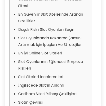
Sitesii
En Güvenilir Slot Sitelerinde Aranan
Özellikler
Düşük Riskli Slot Oyunları Seçin
Slot Oyunlarında Kazanma Şansını
Artırmak İçin İpuçları Ve Stratejiler
En İyi Online Slot Siteleri
Slot Oyunlarının Eğlencesi Empieza
Riskleri
Slot Siteleri İncelemeleri
İngilizcede Slot’ın Anlamı
Casibom Sitesi Yılbaşı Çekilişleri
Slotin Çevirisi