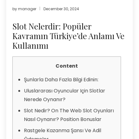
by
manager
December 30, 2024
Slot Nelerdir: Popüler
Kavramın Türkiye’de Anlamı Ve
Kullanımı
Content
Şunlarla Daha Fazla Bilgi Edinin:
Uluslararası Oyuncular Için Slotlar
Nerede Oynanır?
Slot Nedir? On The Web Slot Oyunları
Nasıl Oynanır? Position Bonuslar
Rastgele Kazanma Şansı Ve Adil