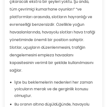
çıkaracak ekstra bir şeyleri yoktu. Şu anda,
tüm çevrimiçi kumarhane oyunları” “ve
platformları arasında, slotların hayranlığı ve
evrenselliği benzersizdir. Özellikle yoğun
havaalanlarında, havayolu slotları hava trafiği
yönetiminde önemli bir position sahiptir.
Slotlar, uçuşların düzenlenmesini, trafiğin
dengelemesini empieza havaalanı
kapasitesinin verimli bir şekilde kullanılmasını
sağlar.
İşte bu beklemelerin nedenleri her zaman
yolcuların merak ve de gerginlik konusu
olmuştur.
Bu oranın altına düşüldüğünde, havayolu