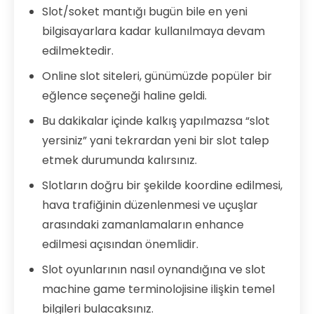
Slot/soket mantığı bugün bile en yeni
bilgisayarlara kadar kullanılmaya devam
edilmektedir.
Online slot siteleri, günümüzde popüler bir
eğlence seçeneği haline geldi.
Bu dakikalar içinde kalkış yapılmazsa “slot
yersiniz” yani tekrardan yeni bir slot talep
etmek durumunda kalırsınız.
Slotların doğru bir şekilde koordine edilmesi,
hava trafiğinin düzenlenmesi ve uçuşlar
arasındaki zamanlamaların enhance
edilmesi açısından önemlidir.
Slot oyunlarının nasıl oynandığına ve slot
machine game terminolojisine ilişkin temel
bilgileri bulacaksınız.