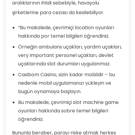
aralıklarının ihlali sebebiyle, havayolu
şirketlerine para cezası da kesilebiliyor.
“Bu makalede, çevrimiçi location oyunları
hakkında por temel bilgileri öğrendiniz.
Örneğin ambulans uçakları, yardım uçakları,
very important personel uçakları, devlet
uçaklarında slot durumları uygulanmaz.
Casibom Casino, sizin kadar mobildir – bu
nedenle mobil uygulamanızı yükleyin ve
bugün oynamaya başlayın.
Bu makalede, çevrimiçi slot machine game
oyunları hakkında sobre temel bilgileri
öğrendiniz.
Bununla beraber, parayı riske atmak herkes