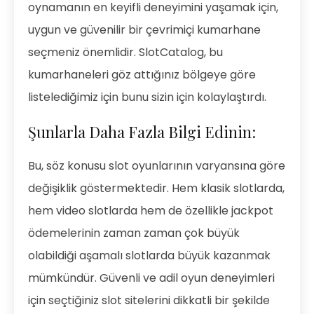
oynamanın en keyifli deneyimini yaşamak için,
uygun ve güvenilir bir çevrimiçi kumarhane
seçmeniz önemlidir. SlotCatalog, bu
kumarhaneleri göz attığınız bölgeye göre
listelediğimiz için bunu sizin için kolaylaştırdı.
Şunlarla Daha Fazla Bilgi Edinin:
Bu, söz konusu slot oyunlarının varyansına göre
değişiklik göstermektedir. Hem klasik slotlarda,
hem video slotlarda hem de özellikle jackpot
ödemelerinin zaman zaman çok büyük
olabildiği aşamalı slotlarda büyük kazanmak
mümkündür. Güvenli ve adil oyun deneyimleri
için seçtiğiniz slot sitelerini dikkatli bir şekilde