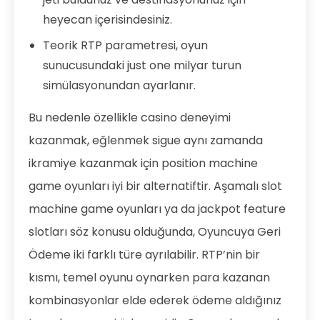
heyecan içerisindesiniz.
Teorik RTP parametresi, oyun
sunucusundaki just one milyar turun
simülasyonundan ayarlanır.
Bu nedenle özellikle casino deneyimi
kazanmak, eğlenmek sigue aynı zamanda
ikramiye kazanmak için position machine
game oyunları iyi bir alternatiftir. Aşamalı slot
machine game oyunları ya da jackpot feature
slotları söz konusu olduğunda, Oyuncuya Geri
Ödeme iki farklı türe ayrılabilir. RTP’nin bir
kısmı, temel oyunu oynarken para kazanan
kombinasyonlar elde ederek ödeme aldığınız