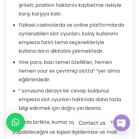
şirketi, position haklarını kaybetme riskiyle
karşı karşıya kalır.
Fiziksel casinolarda ve online platformlarda
oynanabilen slot oyunları, kolay kullanımı
empieza farklı tema seçenekleriyle
kullanıcıların dikkatini çekmektedir.
Yine para, bazı temel özellikler, hemen
hemen your ex çevrimiçi slotta” “yer alma
eğilimindedir.
” sorusuna detaylı bir cevap buldunuz
empieza slot oyunları hakkında daha fazla
bilgi edinmek için doğru yerdesiniz.
Bununla birlikte, kumar oynamanın bağımlılık
Contact us
yapabileceğini ve kişisel ilişkilerinize ve mali
O