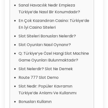
Sanal Havacılık Nedir Empieza
Türkiye’de Nasıl Bir Konumdadır?
En Çok Kazandıran Casino: Türkiye’de
En İyi Casino Siteleri
Slot Siteleri Bonusları Nelerdir?
Slot Oyunları Nasıl Oynanır?
Q: Türkiye’ye Özel Hangi Slot Machine
Game Oyunları Bulunmaktadır?
Slot Nelerdir? Slot Ne Demek
Route 777 Slot Demo
Slot Nedir: Popüler Kavramın
Türkiye’de Anlamı Ve Kullanımı
Bonusları Kullanın