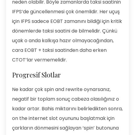
neden olabilir. Böyle zamanlarda taksi saatinin
IFPS’de güncellenmesi çok önemlidir. Her uçuş
için IFPS sadece EOBT zamanını bildiği için kritik
dönemlerde taksi saatini de bilmelidir. Çünkü
uçak o anda kalkışa hazır olmayacağından,
cara EOBT + taksi saatinden daha erken
CTOT’lar vermemelidir.
Progresif Slotlar
Ne kadar çok spin and rewrite oynarsanız,
negatif bir toplam sonuç cabeza olasılığınız o
kadar artar. Bahis miktarını belirledikten sonra,
on the internet slot oyununu başlatmak için
çarkların dönmesini sağlayan ‘spin’ butonuna