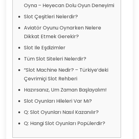
Oyna – Heyecan Dolu Oyun Deneyimi
Slot Çeşitleri Nelerdir?
Aviatör Oyunu Oynarken Nelere
Dikkat Etmek Gerekir?
Slot Ile Eşdizimler
Tüm Slot Siteleri Nelerdir?
“Slot Machine Nedir? – Türkiye’deki
Çevrimiçi Slot Rehberi
Hazırsanız, Um Zaman Başlayalım!
Slot Oyunları Hileleri Var Mı?
Q: Slot Oyunları Nasıl Kazanılır?
Q: Hangi Slot Oyunları Popülerdir?