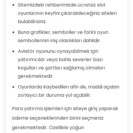
Sitemizdeki rehberimizde ücretsiz slot
oyunlarının keyfini çıkarabileceğiniz siteleri
bulabilirsiniz.
Buna grafikler, semboller ve farklı oyun
sembollerinin iniş olasılıkları dahildir.
Aviatör oyununu oynayabilmek için
yatırımcılar veya bahis severler bazı
koşulları ve şartları sağlamış olmaları
gerekmektedir.
Oyunlarda kaybedilen afin de, maddi açıdan
zorlayıcı bir duruma yol açabilir.
Para yatırma işlemleri için siteye giriş yaparak
ödeme seçeneklerinden birini seçmeniz
gerekmektedir. Özellikle yoğun