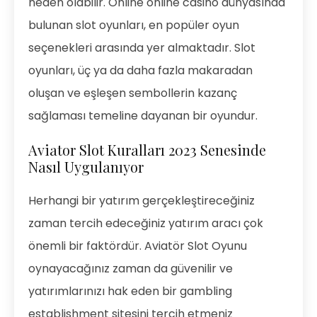
neden olabilir. Online online casino dünyasında
bulunan slot oyunları, en popüler oyun
seçenekleri arasında yer almaktadır. Slot
oyunları, üç ya da daha fazla makaradan
oluşan ve eşleşen sembollerin kazanç
sağlaması temeline dayanan bir oyundur.
Aviator Slot Kuralları 2023 Senesinde
Nasıl Uygulanıyor
Herhangi bir yatırım gerçekleştireceğiniz
zaman tercih edeceğiniz yatırım aracı çok
önemli bir faktördür. Aviatör Slot Oyunu
oynayacağınız zaman da güvenilir ve
yatırımlarınızı hak eden bir gambling
establishment sitesini tercih etmeniz