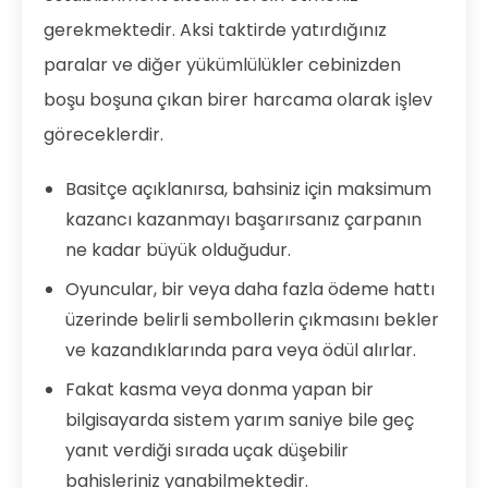
gerekmektedir. Aksi taktirde yatırdığınız
paralar ve diğer yükümlülükler cebinizden
boşu boşuna çıkan birer harcama olarak işlev
göreceklerdir.
Basitçe açıklanırsa, bahsiniz için maksimum
kazancı kazanmayı başarırsanız çarpanın
ne kadar büyük olduğudur.
Oyuncular, bir veya daha fazla ödeme hattı
üzerinde belirli sembollerin çıkmasını bekler
ve kazandıklarında para veya ödül alırlar.
Fakat kasma veya donma yapan bir
bilgisayarda sistem yarım saniye bile geç
yanıt verdiği sırada uçak düşebilir
bahisleriniz yanabilmektedir.