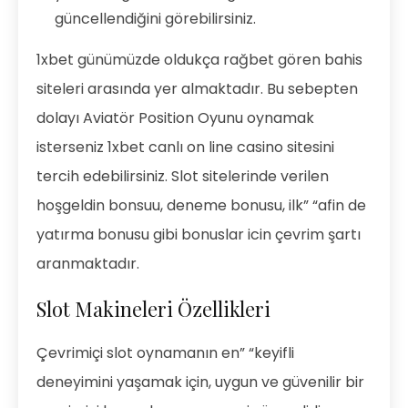
güncellendiğini görebilirsiniz.
1xbet günümüzde oldukça rağbet gören bahis
siteleri arasında yer almaktadır. Bu sebepten
dolayı Aviatör Position Oyunu oynamak
isterseniz 1xbet canlı on line casino sitesini
tercih edebilirsiniz. Slot sitelerinde verilen
hoşgeldin bonsuu, deneme bonusu, ilk” “afin de
yatırma bonusu gibi bonuslar icin çevrim şartı
aranmaktadır.
Slot Makineleri Özellikleri
Çevrimiçi slot oynamanın en” “keyifli
deneyimini yaşamak için, uygun ve güvenilir bir