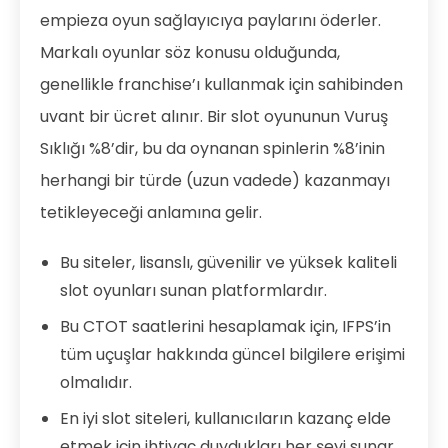
empieza oyun sağlayıcıya paylarını öderler.
Markalı oyunlar söz konusu olduğunda,
genellikle franchise’ı kullanmak için sahibinden
uvant bir ücret alınır. Bir slot oyununun Vuruş
Sıklığı %8’dir, bu da oynanan spinlerin %8’inin
herhangi bir türde (uzun vadede) kazanmayı
tetikleyeceği anlamına gelir.
Bu siteler, lisanslı, güvenilir ve yüksek kaliteli
slot oyunları sunan platformlardır.
Bu CTOT saatlerini hesaplamak için, IFPS’in
tüm uçuşlar hakkında güncel bilgilere erişimi
olmalıdır.
En iyi slot siteleri, kullanıcıların kazanç elde
etmek için ihtiyaç duydukları her şeyi sunar.