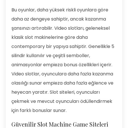
Bu oyunlar, daha yüksek riskli oyunlara göre
daha az dengeye sahiptir, ancak kazanma
şansınızı artırabilir. Video slotları, geleneksel
klasik slot makinelerine göre daha
contemporary bir yapıya sahiptir. Genellikle 5
silindir kullanılır ve çeşitli semboller,
animasyonlar empieza bonus özellikleri içerir.
Video slotlar, oyunculara daha fazla kazanma
olasılığı sunar empieza daha fazla eğlence ve
heyecan yaratır. Slot siteleri, oyuncuları
çekmek ve mevcut oyuncuları ödüllendirmek
için farklı bonuslar sunar.
Güvenilir Slot Machine Game Siteleri