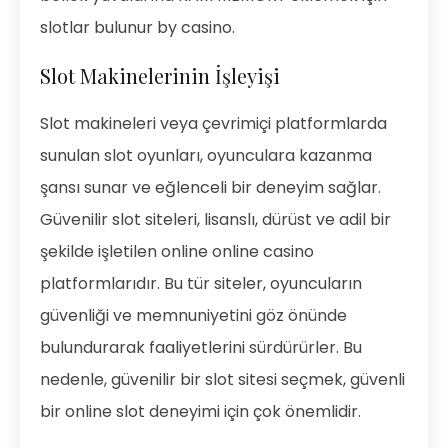
slotlar bulunur
by casino
.
Slot Makinelerinin İşleyişi
Slot makineleri veya çevrimiçi platformlarda
sunulan slot oyunları, oyunculara kazanma
şansı sunar ve eğlenceli bir deneyim sağlar.
Güvenilir slot siteleri, lisanslı, dürüst ve adil bir
şekilde işletilen online online casino
platformlarıdır. Bu tür siteler, oyuncuların
güvenliği ve memnuniyetini göz önünde
bulundurarak faaliyetlerini sürdürürler. Bu
nedenle, güvenilir bir slot sitesi seçmek, güvenli
bir online slot deneyimi için çok önemlidir.