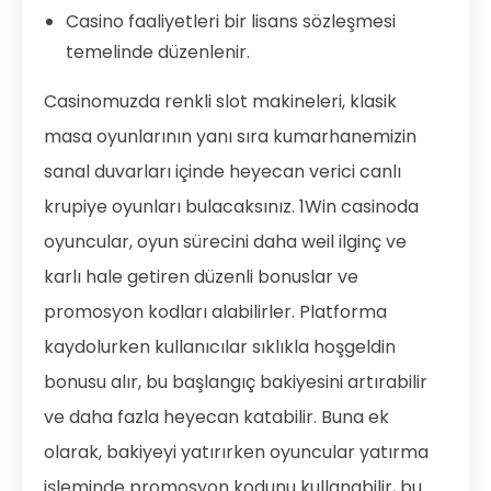
Casino faaliyetleri bir lisans sözleşmesi
temelinde düzenlenir.
Casinomuzda renkli slot makineleri, klasik
masa oyunlarının yanı sıra kumarhanemizin
sanal duvarları içinde heyecan verici canlı
krupiye oyunları bulacaksınız. 1Win casinoda
oyuncular, oyun sürecini daha weil ilginç ve
karlı hale getiren düzenli bonuslar ve
promosyon kodları alabilirler. Platforma
kaydolurken kullanıcılar sıklıkla hoşgeldin
bonusu alır, bu başlangıç bakiyesini artırabilir
ve daha fazla heyecan katabilir. Buna ek
olarak, bakiyeyi yatırırken oyuncular yatırma
işleminde promosyon kodunu kullanabilir, bu