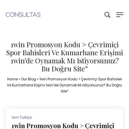
1win Promosyon Kodu > Çevrimiçi
Spor Bahisleri Ve Kumarhane Erişimi
1win’de Oynamak Mı Istiyorsunuz?
Bu Doğru Site”
Home
»
Our Blog
»
1win Promosyon Kodu > Çevrimiçi Spor Bahisleri
Ve Kumarhane Erişimi 1win’de Oynamak Mı Istiyorsunuz? Bu Doğru
Site”
1win Turkiye
1win Promosyon Kodu > Çevrimiçi