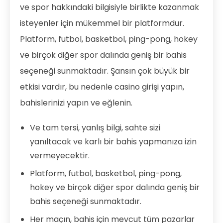
ve spor hakkındaki bilgisiyle birlikte kazanmak
isteyenler için mükemmel bir platformdur.
Platform, futbol, basketbol, ping-pong, hokey
ve birçok diğer spor dalında geniş bir bahis
seçeneği sunmaktadır. Şansın çok büyük bir
etkisi vardır, bu nedenle casino girişi yapın,
bahislerinizi yapın ve eğlenin.
Ve tam tersi, yanlış bilgi, sahte sizi
yanıltacak ve karlı bir bahis yapmanıza izin
vermeyecektir.
Platform, futbol, basketbol, ping-pong,
hokey ve birçok diğer spor dalında geniş bir
bahis seçeneği sunmaktadır.
Her maçın, bahis için mevcut tüm pazarlar