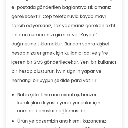
e-postada gönderilen bağlantıya tıklamanız
gerekecektir. Cep telefonuyla kaydolmayı
tercih ediyorsanız, tek yapmanız gereken aktif
telefon numaranızı girmek ve “Kaydol”
düğmesine tıklamaktır. Bundan sonra kişisel
hesabınıza erişmek için kullanıcı adı ve şifre
içeren bir SMS gönderilecektir. Yeni bir kullanıcı
bir hesap oluşturur, 1Win sign in yapar ve
herhangi bir uygun şekilde para yatırır.
Bahis şirketinin ana avantajı, benzer
kuruluşlara kıyasla yeni oyuncular için
cömert bonuslar sağlamasıdır.
Ürün yelpazemizin ana kısmı, kazancınızı