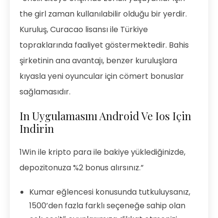
the girl zaman kullanılabilir olduğu bir yerdir.
Kuruluş, Curacao lisansı ile Türkiye
topraklarında faaliyet göstermektedir. Bahis
şirketinin ana avantajı, benzer kuruluşlara
kıyasla yeni oyuncular için cömert bonuslar
sağlamasıdır.
In Uygulamasını Android Ve Ios Için
Indirin
1Win ile kripto para ile bakiye yüklediğinizde,
depozitonuza %2 bonus alırsınız.”
Kumar eğlencesi konusunda tutkuluysanız,
1500’den fazla farklı seçeneğe sahip olan