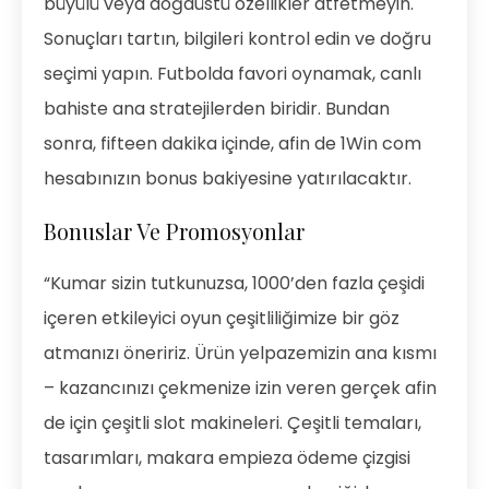
büyülü veya doğaüstü özellikler atfetmeyin.
Sonuçları tartın, bilgileri kontrol edin ve doğru
seçimi yapın. Futbolda favori oynamak, canlı
bahiste ana stratejilerden biridir. Bundan
sonra, fifteen dakika içinde, afin de 1Win com
hesabınızın bonus bakiyesine yatırılacaktır.
Bonuslar Ve Promosyonlar
“Kumar sizin tutkunuzsa, 1000’den fazla çeşidi
içeren etkileyici oyun çeşitliliğimize bir göz
atmanızı öneririz. Ürün yelpazemizin ana kısmı
– kazancınızı çekmenize izin veren gerçek afin
de için çeşitli slot makineleri. Çeşitli temaları,
tasarımları, makara empieza ödeme çizgisi