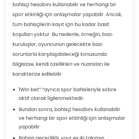
bahisçi hesabını kullanabilir ve herhangi bir
spor etkinliği için anlaşmalar yapabilir. Ancak,
tüm bahisçilerin kayıt için bu kadar basit
koşulları yoktur. Bu nedenle, örneğin, bazı
kuruluşlar, oyuncunun gelecekte bazı
sorunlarla karşılaşabileceği konusunda
bilgisizse, kendi özellikleri ve nüansları ile
karakterize edilebilir.
1Win bet” “ayrıca spor bahisleriyle sobre
aktif olarak ilgilenmektedir.
Bundan sonra, bahisçi hesabını kullanabilir
ve herhangi bir spor etkinliği için anlaşmalar
yapabilir.
Bahsin geçerliliği, your ex iki takımın