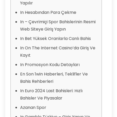
Yapılır
In Hesabından Para Çekme
In – Çevrimiçi Spor Bahislerinin Resmi
Web Siteye Giriş Yapın
In Bet Yüksek Oranlarla Canlı Bahis
In On The Internet Casino’da Giriş Ve
Kayıt
In Promosyon Kodu Detayları
En Son 1win Haberleri, Teklifler Ve
Bahis Rehberleri
In Euro 2024 Last Bahisleri: Hızlı
Bahisler Ve Piyasalar
Azanan Spor
In Gamble Türkiye – Giriş Yapın Ve