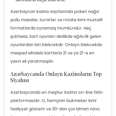
Azerbaycan kazino saytlarinda pokeri nağd
pullu masalar, turnirlər və rotate kimi müxtəlif
formatlarda oynamaq mümkündür. Heç
şübhəsiz, kart oyunları dedikdə ağıla ilk gələn
oyunlardan biri blekcekdir. Onlayn blekcekdə
məqsəd əlindəki kartlarla 21 və ya 21-ə ən
yaxın əli yaratmaqdır.
Azərbaycanda Onlayn Kazinoların Top
Siyahısı
Azərbaycanda ən məşhur kazino on-line 1Win
platformasıdır. O, həmçinin bukmeker kimi
fəaliyyət göstərir və 30-dan çox idman növü