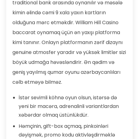
traditional bank arasında oynanılır və məsələ
kimin əlində cəmi 9 xala yaxın kartların
olduğuna mərc etməkdir. William Hill Casino
baccarat oynamaq üçün ən yaxşı platforma
kimi tanınır. Onlayn platformanın zərif dizaynı
genuine atmosfer yaradır və yüksək limitlər sizi
böyük udmağa həvəsləndirir. Ən qədim və
geniş yayılmış qumar oyunu azərbaycanlıları
cəlb etməyə bilməz.
İstər sevimli köhnə oyun olsun, istərsə də
yeni bir macəra, adrenalinli variantlardan
xəbərdar olmaq üstünlükdür.
Həmçinin, gift-box açmaq, pinkoinləri
dəyişmək, promo kodu aktivləşdirməklə