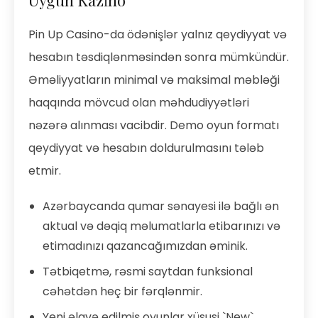
Uyğun Kazi̇no
Pin Up Casino-da ödənişlər yalnız qeydiyyat və
hesabın təsdiqlənməsindən sonra mümkündür.
Əməliyyatların minimal və maksimal məbləği
haqqında mövcud olan məhdudiyyətləri
nəzərə alınması vacibdir. Demo oyun formatı
qeydiyyat və hesabın doldurulmasını tələb
etmir.
Azərbaycanda qumar sənayesi ilə bağlı ən
aktual və dəqiq məlumatlarla etibarınızı və
etimadınızı qazancağımızdan əminik.
Tətbiqetmə, rəsmi saytdan funksional
cəhətdən heç bir fərqlənmir.
Yeni əlavə edilmiş oyunlar xüsusi `New`