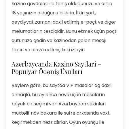
kazino qaydaları ilə tanış olduğunuzu və artıq
18 yaşınızın olduğunu bildirin. İlkin şərt,
qeydiyyat zamanı daxil edilmiş e-poçt və digər
məlumatların təsdiqidir. Bunu etmək üçün poçt
qutunuza gedin və kazinodan gələn mesajı
tapın və əlavə edilmiş linki izləyin.
Azerbaycanda Kazino Saytlari –
Populyar Ödəniş Üsulları
Rəylərə görə, bu saytda VIP masalar ag daxil
olmaqla, bu əyləncə növü üçün masaların
böyük bir seçimi var. Azərbaycan sakinləri
müxtəlif növ bakara ilə süfrə arxasında vaxt
keçirməkdən həzz alırlar. Oyun oyunçu ilə