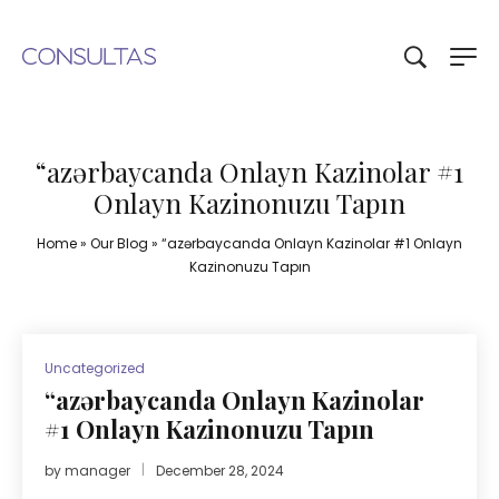
“azərbaycanda Onlayn Kazinolar #1
Onlayn Kazinonuzu Tapın
Home
»
Our Blog
»
“azərbaycanda Onlayn Kazinolar #1 Onlayn
Kazinonuzu Tapın
Uncategorized
“azərbaycanda Onlayn Kazinolar
#1 Onlayn Kazinonuzu Tapın
by
manager
December 28, 2024