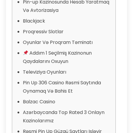
Pin-up Kazinosunda Hesab Yaratmaq
Və Avtorizasiya
Blackjack
Proqressiv Slotlar
Oyunlar Və Proqram Təminatı
Addım 1 Seçilmiş Kazinonun
Qaydalarını Oxuyun
Televiziya Oyunları
Pin Up 306 Casino Rəsmi Saytında
Oynamaq Və Bahis Et
Balzac Casino
Azərbaycanda Top Rated 3 Onlayn
Kazinolarımız
Rəsmi Pin Up Güzgü Saytları Işləyir