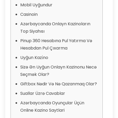
Mobil Uyğundur
Casinoin
Azərbaycanda Onlayn Kazinoların
Top Siyahısı
Pinup 360 Hesabına Pul Yatırma Və
Hesabdan Pul Çıxarma
Uyğun Kazi̇no
Sizə Ən Uyğun Onlayn Kazinonu Necə
Seçmək Olar?
Giftbox Nədir Və Nə Qazanmaq Olar?
Suallar Üzrə Cavablar
Azərbaycanda Oyunçular Üçün
Online Kazino Saytlari