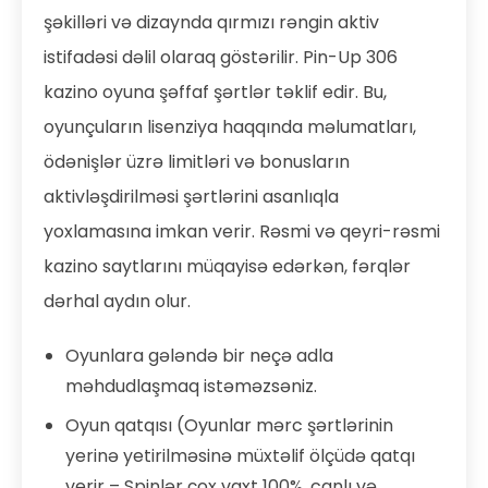
şəkilləri və dizaynda qırmızı rəngin aktiv
istifadəsi dəlil olaraq göstərilir. Pin-Up 306
kazino oyuna şəffaf şərtlər təklif edir. Bu,
oyunçuların lisenziya haqqında məlumatları,
ödənişlər üzrə limitləri və bonusların
aktivləşdirilməsi şərtlərini asanlıqla
yoxlamasına imkan verir. Rəsmi və qeyri-rəsmi
kazino saytlarını müqayisə edərkən, fərqlər
dərhal aydın olur.
Oyunlara gələndə bir neçə adla
məhdudlaşmaq istəməzsəniz.
Oyun qatqısı (Oyunlar mərc şərtlərinin
yerinə yetirilməsinə müxtəlif ölçüdə qatqı
verir – Spinlər çox vaxt 100%, canlı və