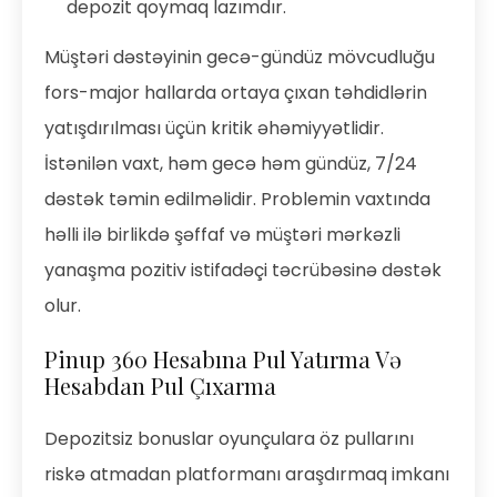
depozit qoymaq lazımdır.
Müştəri dəstəyinin gecə-gündüz mövcudluğu
fors-major hallarda ortaya çıxan təhdidlərin
yatışdırılması üçün kritik əhəmiyyətlidir.
İstənilən vaxt, həm gecə həm gündüz, 7/24
dəstək təmin edilməlidir. Problemin vaxtında
həlli ilə birlikdə şəffaf və müştəri mərkəzli
yanaşma pozitiv istifadəçi təcrübəsinə dəstək
olur.
Pinup 360 Hesabına Pul Yatırma Və
Hesabdan Pul Çıxarma
Depozitsiz bonuslar oyunçulara öz pullarını
riskə atmadan platformanı araşdırmaq imkanı