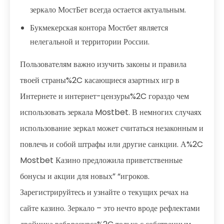
зеркало МостБет всегда остается актуальным.
Букмекерская контора Мостбет является
нелегальной и территории России.
Пользователям важно изучить законы и правила
твоей страны%2C касающиеся азартных игр в
Интернете и интернет-цензуры%2C гораздо чем
использовать зеркала Mostbet. В немногих случаях
использование зеркал может считаться незаконным и
повлечь и собой штрафы или другие санкции. А%2C
Mostbet Казино предложила приветственные
бонусы и акции для новых” “игроков.
Зарегистрируйтесь и узнайте о текущих речах на
сайте казино. Зеркало – это нечто вроде рефлектами