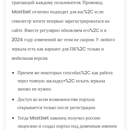
транзакций каждому пользователя. Промокод
Mostbet отлично подходит для вас%2C если
севилестр хотите впервые зарегистрироваться на
сайте. Вместе регулярно обновляем его%2C и в
2024 году изменений же этом не скором. У любого
зеркала есть как вариант для ПК%2C только и
мобильная версия.
Причем же некоторых способах%2C как работа
через «умную закладку»%2C искать зеркала
заново не нужно.
Доступ ко всем возможностям портала
открывается только после регистрации.
Тогда Mostbet наконец получил россию
лицензию и создал портал под доменным именем