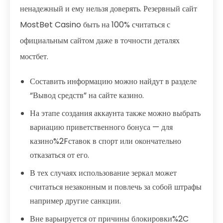
ненадежный и ему нельзя доверять. Резервный сайт
MostBet Casino быть на 100% считаться с
официальным сайтом даже в точности деталях
мостбет
.
Составить информацию можно найдут в разделе
“Вывод средств” на сайте казино.
На этапе создания аккаунта также можно выбрать
вариацию приветственного бонуса — для
казино%2Fставок в спорт или окончательно
отказаться от его.
В тех случаях использование зеркал может
считаться незаконным и повлечь за собой штрафы
например другие санкции.
Вне варьируется от причины блокировки%2C