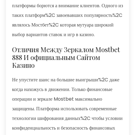
платформы борются а внимание клиентов. Одного из
таких платформ%2C завоевавших популярность%2C
являлось Мостбет%2C которая мутуара широкий
выбор вариантов ставок и игр в казино.
Отличия Между Зеркалом Mostbet
888 И официальным Сайтом
Казино
Не упустите шанс на большие выигрыши%2C даже
когда нахожусь в движении. Только финансовые
операции и зеркале Mostbet максимально
защищены. Платформа использовать современные
технологии шифрования данных%2C чтобы условии
конфиденциальность и безопасность финансовых