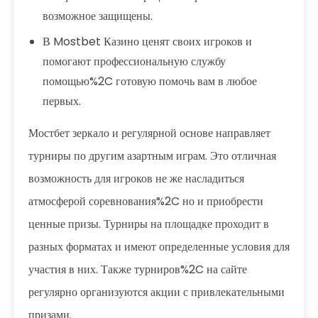
возможное защищены.
В Mostbet Казино ценят своих игроков и
помогают профессиональную службу
помощью%2C готовую помочь вам в любое
первых.
Мостбет зеркало и регулярной основе направляет
турниры по другим азартным играм. Это отличная
возможность для игроков не же насладиться
атмосферой соревнования%2C но и приобрести
ценные призы. Турниры на площадке проходит в
разных форматах и имеют определенные условия для
участия в них. Также турниров%2C на сайте
регулярно организуются акции с привлекательными
призами.