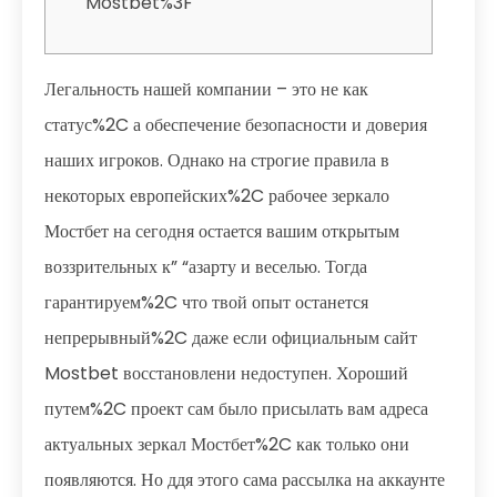
Mostbet%3F
Легальность нашей компании – это не как
статус%2C а обеспечение безопасности и доверия
наших игроков. Однако на строгие правила в
некоторых европейских%2C рабочее зеркало
Мостбет на сегодня остается вашим открытым
воззрительных к” “азарту и веселью. Тогда
гарантируем%2C что твой опыт останется
непрерывный%2C даже если официальным сайт
Mostbet восстановлени недоступен. Хороший
путем%2C проект сам было присылать вам адреса
актуальных зеркал Мостбет%2C как только они
появляются. Но ддя этого сама рассылка на аккаунте