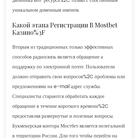
двойника веб-ресурса%2C только с собственным
уникальном доменным именем.
Какой этапа Регистрации В Mostbet
Казино%3F
Вторым из традиционных только эффективных
способов радиосвязь является обращение а
поддержку по электронной почте. Пользователи
должно отправить свои вопросов%2C проблемы или
предложениями на e-mail адрес службы.
Специалисты стараются обработать каждое
обращение в течение короткого времени%2C
предоставляя развернутые и полезные вопросы.
Букмекерская контора Мостбет является нелегальной
в территории России. Дли того чтобы перейти на