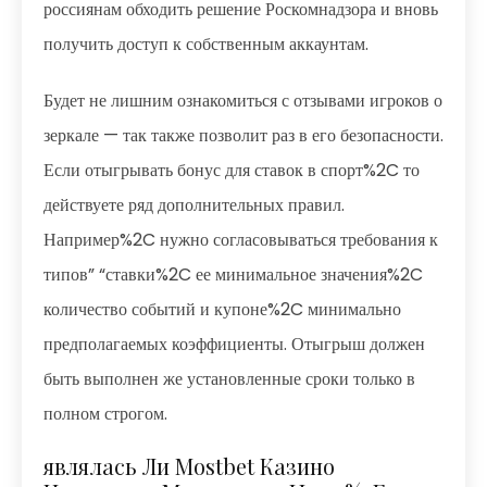
россиянам обходить решение Роскомнадзора и вновь
получить доступ к собственным аккаунтам.
Будет не лишним ознакомиться с отзывами игроков о
зеркале — так также позволит раз в его безопасности.
Если отыгрывать бонус для ставок в спорт%2C то
действуете ряд дополнительных правил.
Например%2C нужно согласовываться требования к
типов” “ставки%2C ее минимальное значения%2C
количество событий и купоне%2C минимально
предполагаемых коэффициенты. Отыгрыш должен
быть выполнен же установленные сроки только в
полном строгом.
являлась Ли Mostbet Казино