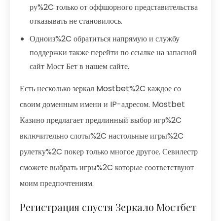
ру%2C только от оффшорного представительства
отказывать не становилось.
Одноиз%2C обратиться напрямую и службу
поддержки также перейти по ссылке на запасной
сайт Мост Бет в нашем сайте.
Есть несколько зеркал Mostbet%2C каждое со
своим доменным имени и IP-адресом. Mostbet
Казино предлагает предлинный выбор игр%2C
включительно слоты%2C настольные игры%2C
рулетку%2C покер только многое другое. Севилестр
сможете выбрать игры%2C которые соответствуют
моим предпочтениям.
Регистрация спустя Зеркало Мостбет