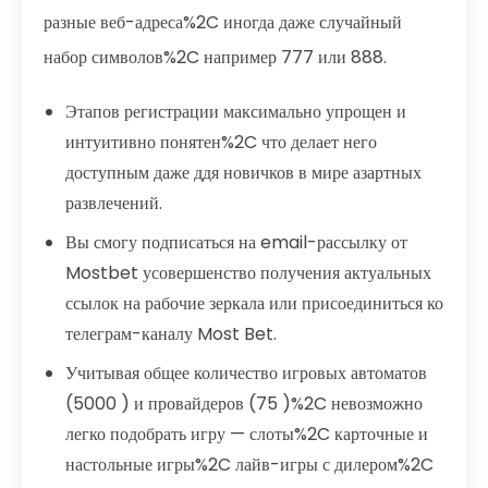
разные веб-адреса%2C иногда даже случайный
набор символов%2C например 777 или 888.
Этапов регистрации максимально упрощен и
интуитивно понятен%2C что делает него
доступным даже ддя новичков в мире азартных
развлечений.
Вы смогу подписаться на email-рассылку от
Mostbet усовершенство получения актуальных
ссылок на рабочие зеркала или присоединиться ко
телеграм-каналу Most Bet.
Учитывая общее количество игровых автоматов
(5000 ) и провайдеров (75 )%2C невозможно
легко подобрать игру — слоты%2C карточные и
настольные игры%2C лайв-игры с дилером%2C