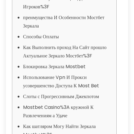
Игроков%3F
преимущества И Особенности Мостбет
Зеркала
Способы Оплаты
Как Выполнить проход На Сайт прошло
Актуальное Зеркало Мостбет%3F
Блокировка Зеркала Mostbet
Использование Vpn И Прокси
усовершенство Доступа К Most Bet
Слоты с Прогрессивным Джекпотом
Mostbet Casino%3A кружной К
Развлечениям а Удаче
Как шатляром Могу Найти Зеркала