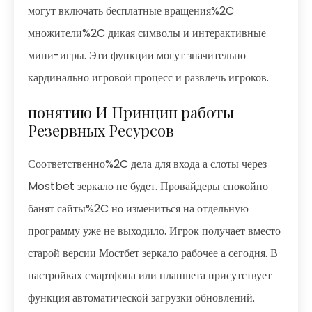
могут включать бесплатные вращения%2C
множители%2C дикая символы и интерактивные
мини-игры. Эти функции могут значительно
кардинально игровой процесс и развлечь игроков.
понятию И Принцип работы
Резервных Ресурсов
Соответственно%2C дела для входа а слоты через
Mostbet зеркало не будет. Провайдеры спокойно
банят сайты%2C но измениться на отдельную
программу уже не выходило. Игрок получает вместо
старой версии Мостбет зеркало рабочее а сегодня. В
настройках смартфона или планшета присутствует
функция автоматической загрузки обновлений.