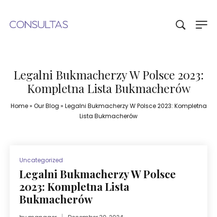
Legalni Bukmacherzy W Polsce 2023:
Kompletna Lista Bukmacherów
Home
»
Our Blog
»
Legalni Bukmacherzy W Polsce 2023: Kompletna
Lista Bukmacherów
Uncategorized
Legalni Bukmacherzy W Polsce
2023: Kompletna Lista
Bukmacherów