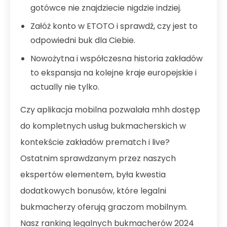
gotówce nie znajdziecie nigdzie indziej.
Załóż konto w ETOTO i sprawdź, czy jest to
odpowiedni buk dla Ciebie.
Nowożytna i współczesna historia zakładów
to ekspansja na kolejne kraje europejskie i
actually nie tylko.
Czy aplikacja mobilna pozwalała mhh dostęp
do kompletnych usług bukmacherskich w
kontekście zakładów prematch i live?
Ostatnim sprawdzanym przez naszych
ekspertów elementem, była kwestia
dodatkowych bonusów, które legalni
bukmacherzy oferują graczom mobilnym.
Nasz ranking legalnych bukmacherów 2024