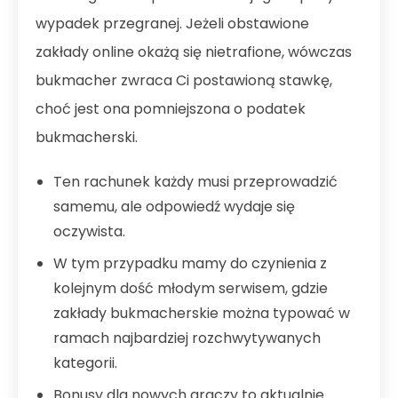
wypadek przegranej. Jeżeli obstawione
zakłady online okażą się nietrafione, wówczas
bukmacher zwraca Ci postawioną stawkę,
choć jest ona pomniejszona o podatek
bukmacherski.
Ten rachunek każdy musi przeprowadzić
samemu, ale odpowiedź wydaje się
oczywista.
W tym przypadku mamy do czynienia z
kolejnym dość młodym serwisem, gdzie
zakłady bukmacherskie można typować w
ramach najbardziej rozchwytywanych
kategorii.
Bonusy dla nowych graczy to aktualnie