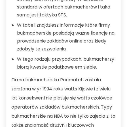
standard w ofertach bukmacherów i taka
sama jest taktyka STS.
W tabeli znajdziesz informacje które firmy
bukmacherskie posiadają ważne licencje na
prowadzenie zakładów online oraz kiedy
zdobyły te zezwolenia.
W tego rodzaju przypadkach, bukmacherzy
biorą kwestie podatkowe em siebie.
Firma bukmacherska Parimatch została
założona w yr 1994 roku watts Kijowie i z wielu
lat konsekwentnie plasuje się watts czołówce
operatorów zakładów bukmacherskich. Typy
bukmacherskie na NBA to nie tylko zajecia z; to
także znajomość drużyn i kluczowych