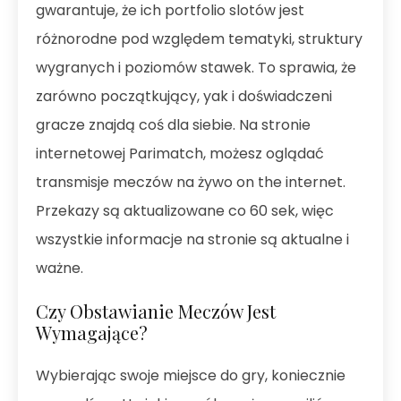
gwarantuje, że ich portfolio slotów jest
różnorodne pod względem tematyki, struktury
wygranych i poziomów stawek. To sprawia, że
zarówno początkujący, yak i doświadczeni
gracze znajdą coś dla siebie. Na stronie
internetowej Parimatch, możesz oglądać
transmisje meczów na żywo on the internet.
Przekazy są aktualizowane co 60 sek, więc
wszystkie informacje na stronie są aktualne i
ważne.
Czy Obstawianie Meczów Jest
Wymagające?
Wybierając swoje miejsce do gry, koniecznie