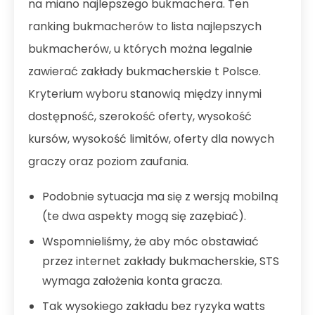
na miano najlepszego bukmachera. Ten
ranking bukmacherów to lista najlepszych
bukmacherów, u których można legalnie
zawierać zakłady bukmacherskie t Polsce.
Kryterium wyboru stanowią między innymi
dostępność, szerokość oferty, wysokość
kursów, wysokość limitów, oferty dla nowych
graczy oraz poziom zaufania.
Podobnie sytuacja ma się z wersją mobilną
(te dwa aspekty mogą się zazębiać).
Wspomnieliśmy, że aby móc obstawiać
przez internet zakłady bukmacherskie, STS
wymaga założenia konta gracza.
Tak wysokiego zakładu bez ryzyka watts