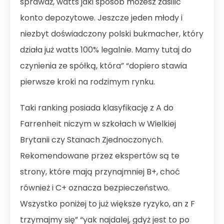
sprawdź, watts jaki sposób możesz zasilić
konto depozytowe. Jeszcze jeden młody i
niezbyt doświadczony polski bukmacher, który
działa już watts 100% legalnie. Mamy tutaj do
czynienia ze spółką, która” “dopiero stawia
pierwsze kroki na rodzimym rynku.
Taki ranking posiada klasyfikację z A do
Farrenheit niczym w szkołach w Wielkiej
Brytanii czy Stanach Zjednoczonych.
Rekomendowane przez ekspertów są te
strony, które mają przynajmniej B+, choć
również i C+ oznacza bezpieczeństwo.
Wszystko poniżej to już większe ryzyko, an z F
trzymajmy się” “yak najdalej, gdyż jest to po