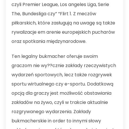
czyli Premier League, Los angeles Liga, Serie
The, Bundesliga czy” “Flirt 1. Z meczów
piłkarskich, które zasługują na uwagę są także
rywalizacje em arenie europejskich pucharów
oraz spotkania międzynarodowe.
Ten legalny bukmacher oferuje swoim
graczom nie wy??cznie zakłady rzeczywistych
wydarzeń sportowych, lecz także rozgrywek
sportu wirtualnego czy e-sportu. Dodatkową
opcją dla graczy jest możliwość obstawiania
zakładów na żywo, czyli w trakcie aktualnie
rozgrywanego wydarzenia. Zakłady
bukmacherskie in order to innymi słowy