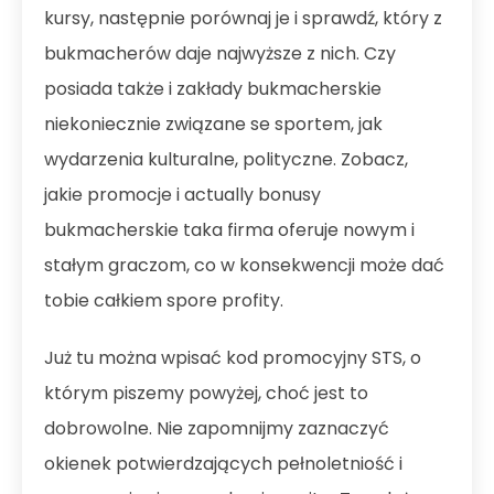
kursy, następnie porównaj je i sprawdź, który z
bukmacherów daje najwyższe z nich. Czy
posiada także i zakłady bukmacherskie
niekoniecznie związane se sportem, jak
wydarzenia kulturalne, polityczne. Zobacz,
jakie promocje i actually bonusy
bukmacherskie taka firma oferuje nowym i
stałym graczom, co w konsekwencji może dać
tobie całkiem spore profity.
Już tu można wpisać kod promocyjny STS, o
którym piszemy powyżej, choć jest to
dobrowolne. Nie zapomnijmy zaznaczyć
okienek potwierdzających pełnoletniość i