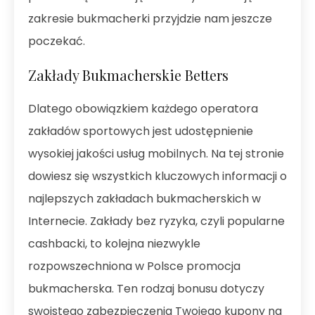
zakresie bukmacherki przyjdzie nam jeszcze
poczekać.
Zakłady Bukmacherskie Betters
Dlatego obowiązkiem każdego operatora
zakładów sportowych jest udostępnienie
wysokiej jakości usług mobilnych. Na tej stronie
dowiesz się wszystkich kluczowych informacji o
najlepszych zakładach bukmacherskich w
Internecie. Zakłady bez ryzyka, czyli popularne
cashbacki, to kolejna niezwykle
rozpowszechniona w Polsce promocja
bukmacherska. Ten rodzaj bonusu dotyczy
swoistego zabezpieczenia Twojego kupony na