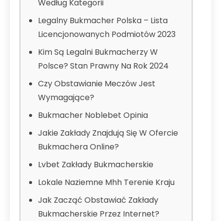
Według Kategorii
Legalny Bukmacher Polska – Lista
Licencjonowanych Podmiotów 2023
Kim Są Legalni Bukmacherzy W
Polsce? Stan Prawny Na Rok 2024
Czy Obstawianie Meczów Jest
Wymagające?
Bukmacher Noblebet Opinia
Jakie Zakłady Znajdują Się W Ofercie
Bukmachera Online?
Lvbet Zakłady Bukmacherskie
Lokale Naziemne Mhh Terenie Kraju
Jak Zacząć Obstawiać Zakłady
Bukmacherskie Przez Internet?