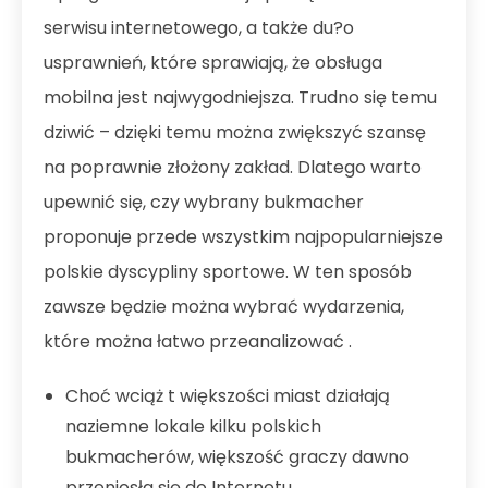
serwisu internetowego, a także du?o
usprawnień, które sprawiają, że obsługa
mobilna jest najwygodniejsza. Trudno się temu
dziwić – dzięki temu można zwiększyć szansę
na poprawnie złożony zakład. Dlatego warto
upewnić się, czy wybrany bukmacher
proponuje przede wszystkim najpopularniejsze
polskie dyscypliny sportowe. W ten sposób
zawsze będzie można wybrać wydarzenia,
które można łatwo przeanalizować .
Choć wciąż t większości miast działają
naziemne lokale kilku polskich
bukmacherów, większość graczy dawno
przeniosła się do Internetu.