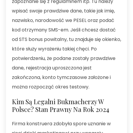
zapoznanie się z regulaminem itp. Tu należy
wpisać swoje prawdziwe dane, takie jak imię,
nazwisko, narodowość we PESEL oraz podać
kod otrzymany SMS-em. Jeśli chcesz dostać
od STS bonus powitalny, tu znajduje się okienko,
które służy wyrażeniu takiej chęci. Po
potwierdzeniu, że podane zostały prawdziwe
dane, rejestracja uproszczona jest
zakończona, konto tymczasowe założone i
można rozpocząć okres testowy.
Kim Są Legalni Bukmacherzy W
Polsce? Stan Prawny Na Rok 2024
Firma konstruera zdobyła spore uznanie w