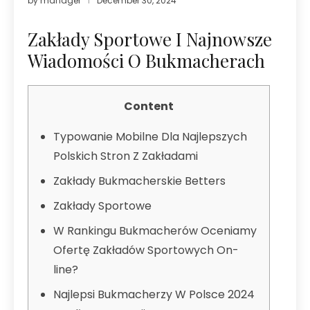
by
manager
December 30, 2024
Zakłady Sportowe I Najnowsze
Wiadomości O Bukmacherach
Content
Typowanie Mobilne Dla Najlepszych
Polskich Stron Z Zakładami
Zakłady Bukmacherskie Betters
Zakłady Sportowe
W Rankingu Bukmacherów Oceniamy
Ofertę Zakładów Sportowych On-
line?
Najlepsi Bukmacherzy W Polsce 2024