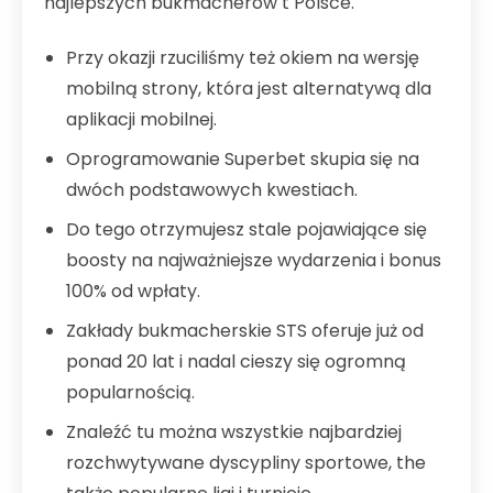
najlepszych bukmacherów t Polsce.
Przy okazji rzuciliśmy też okiem na wersję
mobilną strony, która jest alternatywą dla
aplikacji mobilnej.
Oprogramowanie Superbet skupia się na
dwóch podstawowych kwestiach.
Do tego otrzymujesz stale pojawiające się
boosty na najważniejsze wydarzenia i bonus
100% od wpłaty.
Zakłady bukmacherskie STS oferuje już od
ponad 20 lat i nadal cieszy się ogromną
popularnością.
Znaleźć tu można wszystkie najbardziej
rozchwytywane dyscypliny sportowe, the