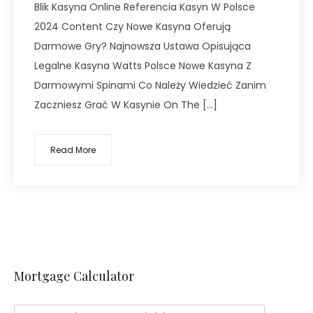
Blik Kasyna Online Referencia Kasyn W Polsce
2024 Content Czy Nowe Kasyna Oferują
Darmowe Gry? Najnowsza Ustawa Opisująca
Legalne Kasyna Watts Polsce Nowe Kasyna Z
Darmowymi Spinami Co Należy Wiedzieć Zanim
Zaczniesz Grać W Kasynie On The […]
Read More
Mortgage Calculator