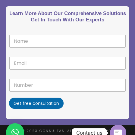
Learn More About Our Comprehensive Solutions
Get In Touch With Our Experts
Get free consultation
© 2023 CONSULTAS. ALL RIGHTS RESERVED
Contact us