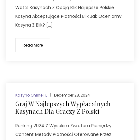
Watts Kasynach Z Opcją Blik Najlepsze Polskie
Kasyna Akceptujące Płatności Blik Jak Oceniamy
Kasyna Z Blik? […]
Read More
Kasyno Online PL
December 28, 2024
Graj W Najlepszych Wypłacalnych
Kasynach Dla Graczy Z Polski
Ranking 2024 Z Wysokim Zwrotem Pieniędzy
Content Metody Płatności Oferowane Przez