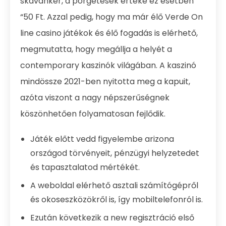
skavanker, a pörgetések értéke ez esetben”
“50 Ft. Azzal pedig, hogy ma már élő Verde On
line casino játékok és élő fogadás is elérhető,
megmutatta, hogy megállja a helyét a
contemporary kaszinók világában. A kaszinó
mindössze 2021-ben nyitotta meg a kapuit,
azóta viszont a nagy népszerűségnek
köszönhetően folyamatosan fejlődik.
Játék előtt vedd figyelembe arizona
országod törvényeit, pénzügyi helyzetedet
és tapasztalatod mértékét.
A weboldal elérhető asztali számítógépről
és okoseszközökről is, így mobiltelefonról is.
Ezután következik a new regisztráció első