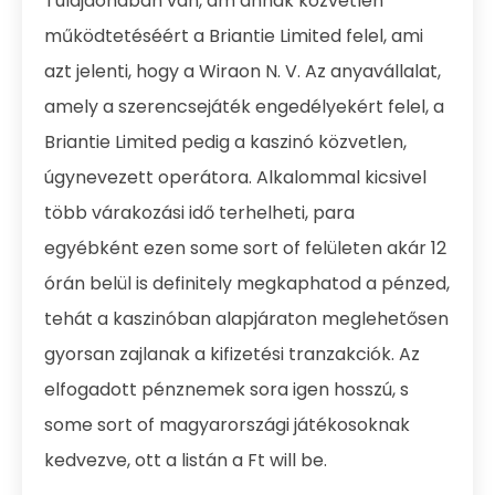
Tulajdonában van, ám annak közvetlen
működtetéséért a Briantie Limited felel, ami
azt jelenti, hogy a Wiraon N. V. Az anyavállalat,
amely a szerencsejáték engedélyekért felel, a
Briantie Limited pedig a kaszinó közvetlen,
úgynevezett operátora. Alkalommal kicsivel
több várakozási idő terhelheti, para
egyébként ezen some sort of felületen akár 12
órán belül is definitely megkaphatod a pénzed,
tehát a kaszinóban alapjáraton meglehetősen
gyorsan zajlanak a kifizetési tranzakciók. Az
elfogadott pénznemek sora igen hosszú, s
some sort of magyarországi játékosoknak
kedvezve, ott a listán a Ft will be.