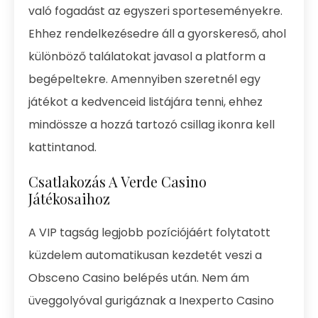
való fogadást az egyszeri sporteseményekre.
Ehhez rendelkezésedre áll a gyorskereső, ahol
különböző találatokat javasol a platform a
begépeltekre. Amennyiben szeretnél egy
játékot a kedvenceid listájára tenni, ehhez
mindössze a hozzá tartozó csillag ikonra kell
kattintanod.
Csatlakozás A Verde Casino
Játékosaihoz
A VIP tagság legjobb pozíciójáért folytatott
küzdelem automatikusan kezdetét veszi a
Obsceno Casino belépés után. Nem ám
üveggolyóval gurigáznak a Inexperto Casino