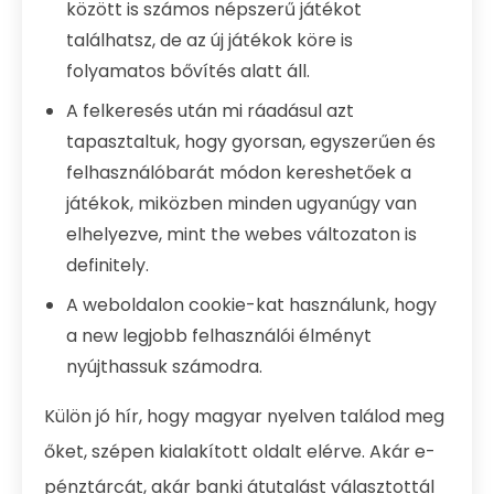
között is számos népszerű játékot
találhatsz, de az új játékok köre is
folyamatos bővítés alatt áll.
A felkeresés után mi ráadásul azt
tapasztaltuk, hogy gyorsan, egyszerűen és
felhasználóbarát módon kereshetőek a
játékok, miközben minden ugyanúgy van
elhelyezve, mint the webes változaton is
definitely.
A weboldalon cookie-kat használunk, hogy
a new legjobb felhasználói élményt
nyújthassuk számodra.
Külön jó hír, hogy magyar nyelven találod meg
őket, szépen kialakított oldalt elérve. Akár e-
pénztárcát, akár banki átutalást választottál