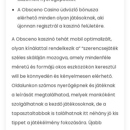
A Obsceno Casino üdvözlő bónusza
elérhető minden olyan játésoknak, aki
újonnan regisztrál a kaszinó felületére.
A Obsceno kaszinó tehát mobil optimalizált,
olyan kínálattal rendelkezik a” “szerencsejáték
széles skáláján mozogva, amely mindenféle
méretű és formájú okos eszközökön keresztül
will be könnyedén és kényelmesen elérhető.
Oldalunkon számos nyerőgépnek és játéknak
a leírását megtalálhatod, melyek mankóként
szolgálhatnak a kezdő játékosoknak, de a
tapasztaltabbak is találhatnak itt néhány jó kis
tippet a játékélmény fokozására. Újabb