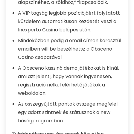
alapszínéhez, a zöldhöz,” “kapcsolódik.
A VIP tagság legjobb pozíciójáért folytatott
küzdelem automatikusan kezdetét veszi a
Inexperto Casino belépés után.
Mindeközben pedig a email címen keresztül
emailben will be beszélhetsz a Obsceno
Casino csapatával.
A Obsceno kaszinó demo játékokat is kínál,
ami azt jelenti, hogy vannak ingyenesen,
regisztráció nélkül elérhető játékok a
weboldalon.
Az összegyűjtött pontok összege megfelel
egy adott szintnek és státusznak a new
hűségprogramban.