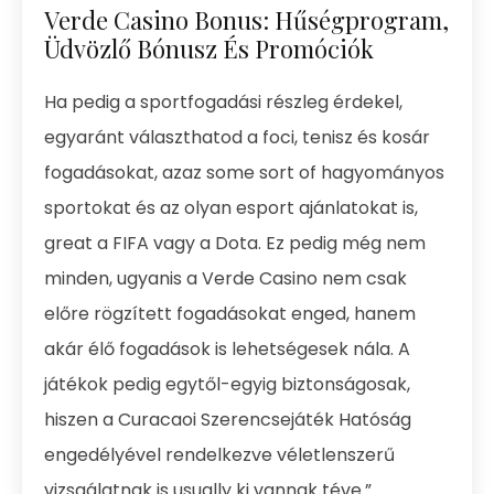
Verde Casino Bonus: Hűségprogram,
Üdvözlő Bónusz És Promóciók
Ha pedig a sportfogadási részleg érdekel,
egyaránt választhatod a foci, tenisz és kosár
fogadásokat, azaz some sort of hagyományos
sportokat és az olyan esport ajánlatokat is,
great a FIFA vagy a Dota. Ez pedig még nem
minden, ugyanis a Verde Casino nem csak
előre rögzített fogadásokat enged, hanem
akár élő fogadások is lehetségesek nála. A
játékok pedig egytől-egyig biztonságosak,
hiszen a Curacaoi Szerencsejáték Hatóság
engedélyével rendelkezve véletlenszerű
vizsgálatnak is usually ki vannak téve.”