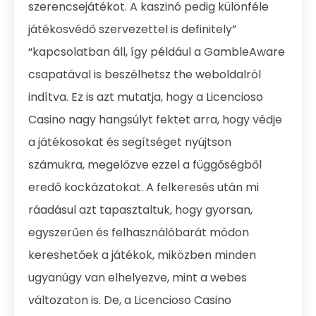
szerencsejátékot. A kaszinó pedig különféle
játékosvédő szervezettel is definitely”
“kapcsolatban áll, így például a GambleAware
csapatával is beszélhetsz the weboldalról
indítva. Ez is azt mutatja, hogy a Licencioso
Casino nagy hangsúlyt fektet arra, hogy védje
a játékosokat és segítséget nyújtson
számukra, megelőzve ezzel a függőségből
eredő kockázatokat. A felkeresés után mi
ráadásul azt tapasztaltuk, hogy gyorsan,
egyszerűen és felhasználóbarát módon
kereshetőek a játékok, miközben minden
ugyanúgy van elhelyezve, mint a webes
változaton is. De, a Licencioso Casino