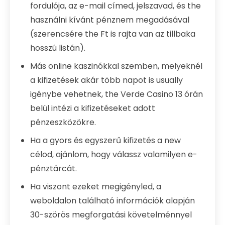
fordulója, az e-mail címed, jelszavad, és the
használni kívánt pénznem megadásával
(szerencsére the Ft is rajta van az tillbaka
hosszú listán).
Más online kaszinókkal szemben, melyeknél
a kifizetések akár több napot is usually
igénybe vehetnek, the Verde Casino 13 órán
belül intézi a kifizetéseket adott
pénzeszközökre.
Ha a gyors és egyszerű kifizetés a new
célod, ajánlom, hogy válassz valamilyen e-
pénztárcát.
Ha viszont ezeket megigényled, a
weboldalon található információk alapján
30-szörös megforgatási követelménnyel