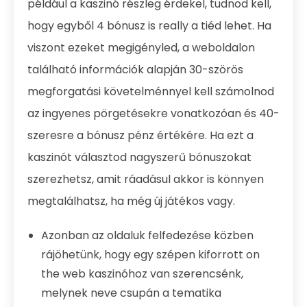
például a kaszinó részleg érdekel, tudnod kell,
hogy egyből 4 bónusz is really a tiéd lehet. Ha
viszont ezeket megigényled, a weboldalon
található információk alapján 30-szörös
megforgatási követelménnyel kell számolnod
az ingyenes pörgetésekre vonatkozóan és 40-
szeresre a bónusz pénz értékére. Ha ezt a
kaszinót választod nagyszerű bónuszokat
szerezhetsz, amit ráadásul akkor is könnyen
megtalálhatsz, ha még új játékos vagy.
Azonban az oldaluk felfedezése közben
rájöhetünk, hogy egy szépen kiforrott on
the web kaszinóhoz van szerencsénk,
melynek neve csupán a tematika