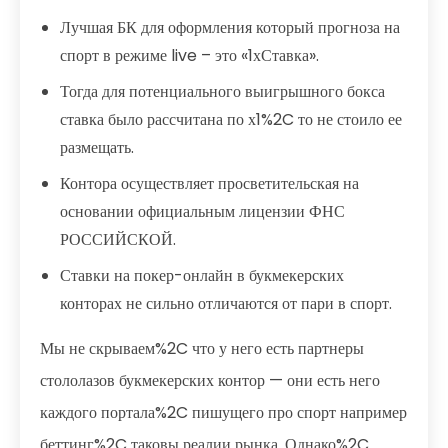
Лучшая БК для оформления который прогноза на
спорт в режиме live – это «1хСтавка».
Тогда для потенциального выигрышного бокса
ставка было рассчитана по х1%2C то не стоило ее
размещать.
Контора осуществляет просветительская на
основании официальным лицензии ФНС
РОССИЙСКОЙ.
Ставки на покер-онлайн в букмекерских
конторах не сильно отличаются от пари в спорт.
Мы не скрываем%2C что у него есть партнеры
стололазов букмекерских контор — они есть него
каждого портала%2C пишущего про спорт например
беттинг%2C таковы реалии рынка. Однако%2C