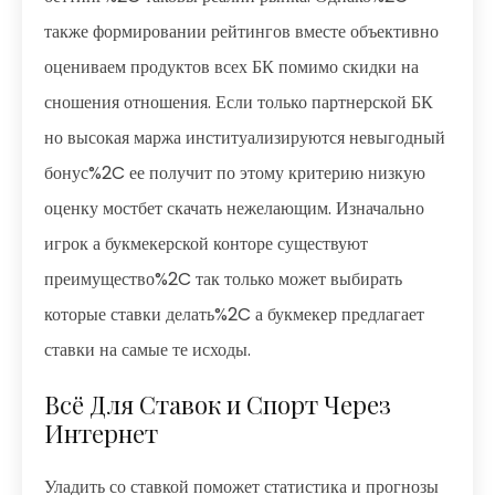
также формировании рейтингов вместе объективно
оцениваем продуктов всех БК помимо скидки на
сношения отношения. Если только партнерской БК
но высокая маржа институализируются невыгодный
бонус%2C ее получит по этому критерию низкую
оценку мостбет скачать нежелающим. Изначально
игрок а букмекерской конторе существуют
преимущество%2C так только может выбирать
которые ставки делать%2C а букмекер предлагает
ставки на самые те исходы.
Всё Для Ставок и Спорт Через
Интернет
Уладить со ставкой поможет статистика и прогнозы