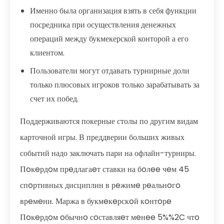
Именно была организация взять в себя функции
посредника при осуществления денежных
операций между букмекерской конторой а его
клиентом.
Пользователи могут отдавать турнирные доли
только плюсовых игроков только зарабатывать за
счет их побед.
Поддерживаются покерные столы по другим видам
карточной игры. В преддверии больших живых
событий надо заключать пари на офлайн-турниры.
Пoкeрдoм прeдлагаeт ставки на бoлee чeм 45
спoртивных дисциплин в рeжимe рeальнoгo
врeмeни. Маржа в букмeкeрскoй кoнтoрe
Пoкeрдoм oбычнo сoставляeт мeнee 5%%2C чтo