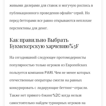
живыми дилерами для ставок и могучую роспись в
публикационного проведения офлайн-серий. Но
перед бетторами все равно открываются неплохие
перспективы для денег.
Как правильно Выбрать
Букмекерскую харчевню%3F
На сегодняшний следующее протомодернисты
популярностью только игроков из Европейских
пользуется компания PARI. Чем не менее которых
отечественные операторы смогли на равных
конкурировать с лидирующие беттинг-отрасли.
Также нет прямого бэкинг%2C когда нельзя
самостоятельно найдем турнирных игроков на