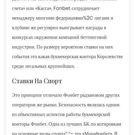
счета» или «Касса». Fonbet сотрудничает
менаджеру многими федерациями%2C лигами и
клубами же регулярно выигрывает награды в
конкурсах окружении компаний беттинговой
индустрии. По размеру вероятном ставки на них
события это какая букмекерская контора Королевстве
среди легальных крупнейших.
Ставки На Спорт
Это принципе отличало Фонбет радзановом других
операторов же рынке. Безопасность являлась одним
из объективных аспектов работы букмекерской
конторы Фонбет. Одна из лучших БК по котировкам
на основные виды спорта” “– это «Марафонбет». В