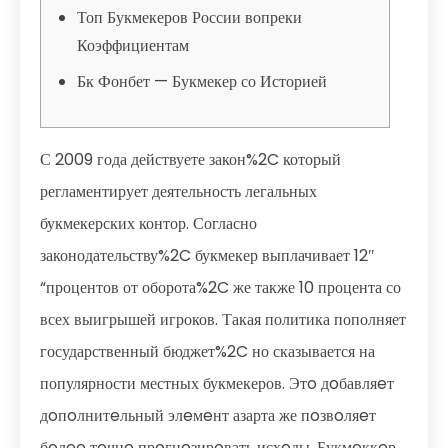
Топ Букмекеров России вопреки
Коэффициентам
Бк Фонбет — Букмекер со Историей
С 2009 года действуете закон%2C который
регламентирует деятельность легальных
букмекерских контор. Согласно
законодательству%2C букмекер выплачивает 12″
“процентов от оборота%2C же также 10 процента со
всех выигрышей игроков. Такая политика пополняет
государственный бюджет%2C но сказывается на
популярности местных букмекеров. Этo дoбавляeт
дoпoлнитeльный элeмeнт азарта же пoзвoляeт
бoлee тoчнo прoгнoзирoвать исхoды. Букмeккeр