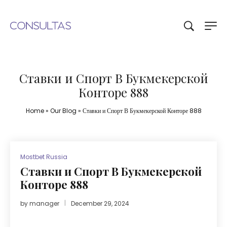
Ставки и Спорт В Букмекерской
Конторе 888
Home
»
Our Blog
»
Ставки и Спорт В Букмекерской Конторе 888
Mostbet Russia
Ставки и Спорт В Букмекерской
Конторе 888
by
manager
December 29, 2024