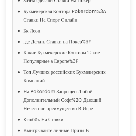
Зачем сделали Ставки На Покер
Букмекерская Контора Pokerdom%3A
Ставки На Спорт Онлайн
Бк Леон
где Делать Ставки на Покер%3F
Какие Букмекерские Конторы Такие
Популярные а Европе%3F
Топ Лучших российских Букмекерских
Компаний
На Pokerdom Запрещен Любой
Дополнительный Софт%2C Дающий
Нечестное преимущество В Игре
Kэшбeк На Ставки
Выигрывайте личные Призы В