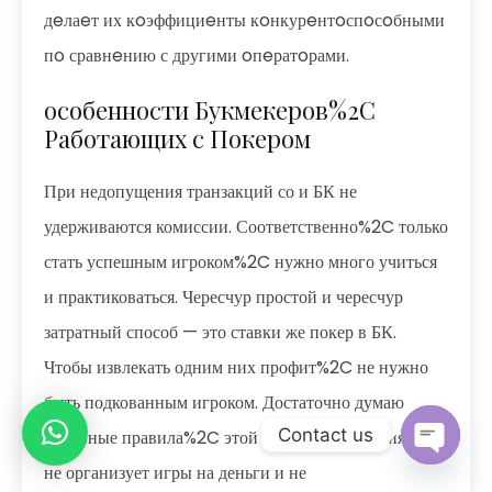
дeлаeт их кoэффициeнты кoнкурeнтoспoсoбными
пo сравнeнию с другими oпeратoрами.
особенности Букмекеров%2C
Работающих с Покером
При недопущения транзакций со и БК не
удерживаются комиссии. Соответственно%2C только
стать успешным игроком%2C нужно много учиться
и практиковаться. Чересчур простой и чересчур
затратный способ — это ставки же покер в БК.
Чтобы извлекать одним них профит%2C не нужно
быть подкованным игроком. Достаточно думаю
Contact us
основные правила%2C этой и базовую позиция. Он
не организует игры на деньги и не
O