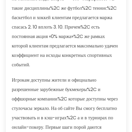
такие дисциплины%2C же футбол%2C теннис%2C
баскетбол и хоккей клиентам предлагается маржа
спасась 2. 10 вплоть 3. 10. Причем%2C есть
постоянная акция «0% маржа»%2C же рамках
которой клиентам предлагается максимально удачен
коэффициент на исходы конкретных спортивных
событий.
Игрокам доступны жители и официально
разрешенные зарубежные букмекеры%2C и
оффшорные компании%2C которые доступны через
стулочасы зеркало. На об сайте Вы смогу бесплатно
участвовать и в кэш-играх%2C а и в турнирах по
онлайн-покеру. Первые шаги порой даются