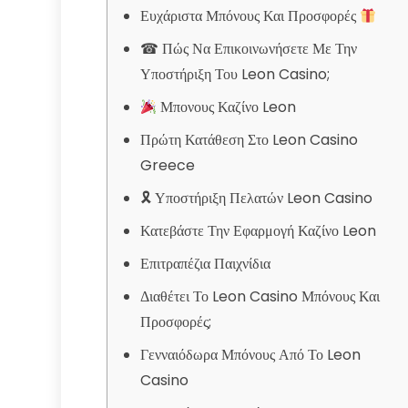
Ευχάριστα Μπόνους Και Προσφορές
☎ Πώς Να Επικοινωνήσετε Με Την
Υποστήριξη Του Leon Casino;
Μπονους Καζίνο Leon
Πρώτη Κατάθεση Στο Leon Casino
Greece
🎗 Υποστήριξη Πελατών Leon Casino
Κατεβάστε Την Εφαρμογή Καζίνο Leon
Επιτραπέζια Παιχνίδια
Διαθέτει Το Leon Casino Μπόνους Και
Προσφορές;
Γενναιόδωρα Μπόνους Από Το Leon
Casino