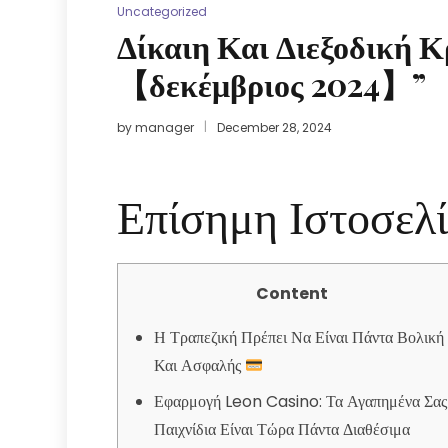
Uncategorized
Δίκαιη Και Διεξοδική 
【δεκέμβριος 2024】”
by
manager
December 28, 2024
Επίσημη Ιστοσελ
Content
Η Τραπεζική Πρέπει Να Είναι Πάντα Βολική
Και Ασφαλής
Εφαρμογή Leon Casino: Τα Αγαπημένα Σας
Παιχνίδια Είναι Τώρα Πάντα Διαθέσιμα