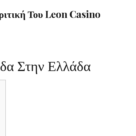
Κριτική Του Leon Casino
ίδα Στην Ελλάδα