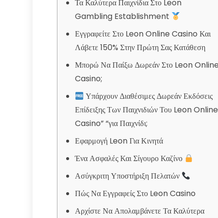
Τα Καλύτερα Παιχνίδια Στο Leon
Gambling Establishment
Εγγραφείτε Στο Leon Online Casino Και
Λάβετε 150% Στην Πρώτη Σας Κατάθεση
Μπορώ Να Παίξω Δωρεάν Στο Leon Onlin
Casino;
Υπάρχουν Διαθέσιμες Δωρεάν Εκδόσεις
Επίδειξης Των Παιχνιδιών Του Leon Onlin
Casino” “για Παιχνίδι;
Εφαρμογή Leon Για Κινητά
Ένα Ασφαλές Και Σίγουρο Καζίνο
Ασύγκριτη Υποστήριξη Πελατών
Πώς Να Εγγραφείς Στο Leon Casino
Αρχίστε Να Απολαμβάνετε Τα Καλύτερα