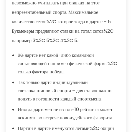
невозможно учитывать при ставках на этот
непрезентабельный спорта. Максимальное
количество сетов%2C которое тогда в дартсе – 5.
Букмекеры предлагают ставки на тотал сетов%2C
например 3%2C 5%2C 4%2C 5.
Же дартсе нет какой-либо командной
составляющей например физической формы%2C
только фактора победы.
Так только дартс индивидуальный
светлокаштановый спорта – для ставок важно
понять в готовности каждый спортсмена.
Иногда дартсмен не из топ-10 рейтинга может
вскинуть во встрече новоиудейского фаворита.
Партии в дартсе именуются легами%2C общий