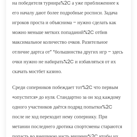
на победителя турнира%2C а уже приближеннее к
его началу дают более подробные росписи. Задача
игроков проста и объяснима – нужно сделать как
можно меньше метких попаданий%2C отбив
максимальное количество очков. Разительное
отличие дартса от” “большинства других игр – здесь
очки нужно не набирать%2C и избавляться от их
скачать мостбет казино
.
Среди соперников побеждает тот%2C что первым
«опустится» до нуля. Стандартно за он ход каждому
одного участников даётся подряд попытки%2C
после не ход переходит нему сопернику. При
метании последнего дротика спортсмены стараются
попасть во внешнюю часть мишени%2C чтобы их