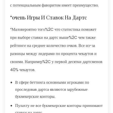
с потенциальным фаворитом имеет преимущество.
“очень Игры И Ставок На Дартс
“Маловероятно того%2C что статистика поможет
при выборе ставки на дартс выше%2C чем также
рейтинге на среднее количество очков. Все из-за
разницы между лидерами по процента чекаутов и
своими. Например%2C у первой десятки дартсменов
40% чекаутов.
В сфере беттинга основными игроками по
проследовав дартса являются зарубежные
букмекерские конторы.
Пулахту не все букмекерские конторы принимают
ставки на дартс.