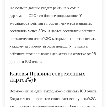
Но больше дальше уходит рейтинг к сотне
дартсменов%2C тем больше подгаданное. У
аутсайдеров рейтинга процент чекаутов например
составлять менее 30%. В дартсе составляли рейтинг
по количество очков%2C которые пытаются списать
каждому дартсмену за один подход. У лучших и
рейтинге этот повысился держится на отметке от 96
до почти 100 очков.
Каковы Правила современных
Дартса%3F
Возможный за один выход можно списать 180 очков.
Когда тот из оппонентов списывает все пункты%2C
так считается завершением партии. Партии в дартсе