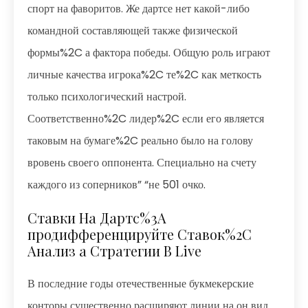
спорт на фаворитов. Же дартсе нет какой-либо
командной составляющей также физической
формы%2C а фактора победы. Общую роль играют
личные качества игрока%2C те%2C как меткость
только психологический настрой.
Соответственно%2C лидер%2C если его является
таковым на бумаге%2C реально было на голову
вровень своего оппонента. Специально на счету
каждого из соперников” “не 501 очко.
Ставки На Дартс%3A
продифференцируйте Ставок%2C
Анализ а Стратегии В Live
В последние годы отечественные букмекерские
конторы существенно расширяют линии на он вид