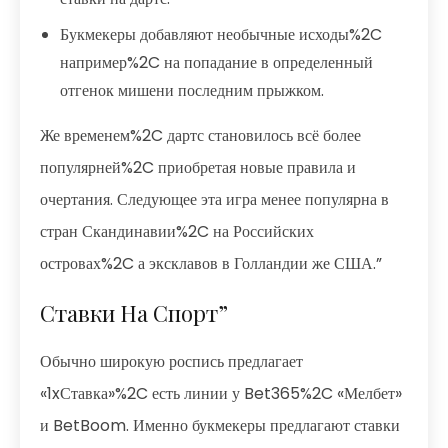
Букмекеры добавляют необычные исходы%2C
например%2C на попадание в определенный
отгенок мишени последним прыжком.
Же временем%2C дартс становилось всё более
популярней%2C приобретая новые правила и
очертания. Следующее эта игра менее популярна в
стран Скандинавии%2C на Российских
островах%2C а эксклавов в Голландии же США.”
Ставки На Спорт”
Обычно широкую роспись предлагает
«1xСтавка»%2C есть линии у Bet365%2C «Мелбет»
и BetBoom. Именно букмекеры предлагают ставки