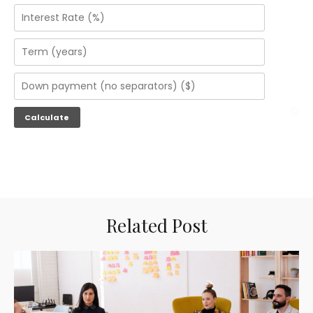
Related Post