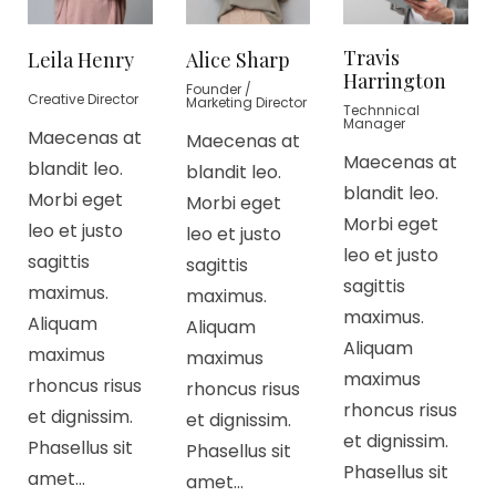
Travis
Leila Henry
Alice Sharp
Harrington
Founder /
Creative Director
Marketing Director
Technnical
Manager
Maecenas at
Maecenas at
Maecenas at
blandit leo.
blandit leo.
blandit leo.
Morbi eget
Morbi eget
Morbi eget
leo et justo
leo et justo
leo et justo
sagittis
sagittis
sagittis
maximus.
maximus.
maximus.
Aliquam
Aliquam
Aliquam
maximus
maximus
maximus
rhoncus risus
rhoncus risus
rhoncus risus
et dignissim.
et dignissim.
et dignissim.
Phasellus sit
Phasellus sit
Phasellus sit
amet…
amet…